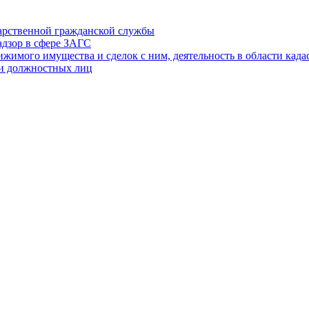
дарственной гражданской службы
адзор в сфере ЗАГС
ижимого имущества и сделок с ним, деятельность в области када
 и должностных лиц