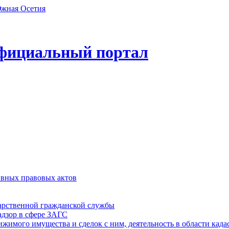
фициальный портал
ивных правовых актов
дарственной гражданской службы
адзор в сфере ЗАГС
ижимого имущества и сделок с ним, деятельность в области када