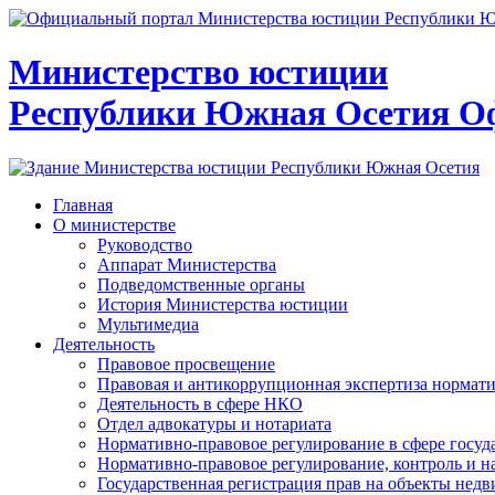
Министерство юстиции
Республики Южная Осетия
О
Главная
О министерстве
Руководство
Аппарат Министерства
Подведомственные органы
История Министерства юстиции
Мультимедиа
Деятельность
Правовое просвещение
Правовая и антикоррупционная экспертиза нормат
Деятельность в сфере НКО
Отдел адвокатуры и нотариата
Нормативно-правовое регулирование в сфере госу
Нормативно-правовое регулирование, контроль и н
Государственная регистрация прав на объекты недв