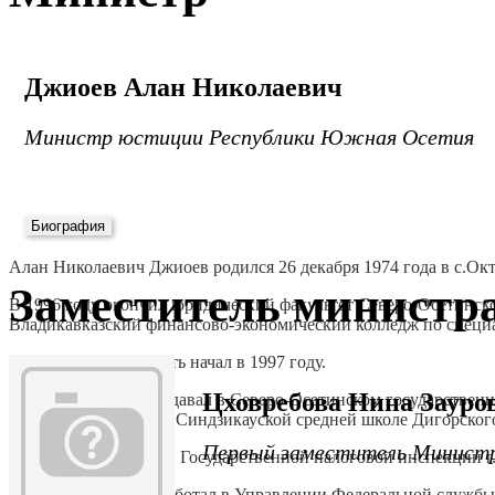
Джиоев Алан Николаевич
Министр юстиции Республики Южная Осетия
Биография
Алан Николаевич Джиоев родился 26 декабря 1974 года в с.О
Заместитель министр
В 1996 году окончил юридический факультет Северо-Осетинског
Владикавказский финансово-экономический колледж по специ
Трудовую деятельность начал в 1997 году.
Цховребова Нина Зауро
В разные годы преподавал в Северо-Осетинском государствен
управления», а также Синдзикауской средней школе Дигорско
Первый заместитель Минист
В 1997 году работал в Государственной налоговой инспекции г
С 1997 по 2003 год работал в Управлении Федеральной служб