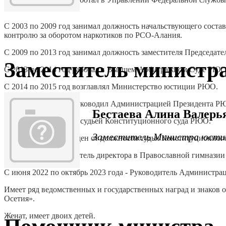
состава.
С 2003 по 2009 год занимал должность начальствующего сост
контролю за оборотом наркотиков по РСО-Алания.
С 2009 по 2013 год занимал должность заместителя Председа
Заместитель министр
С 2013 по 2014 год работал в Высшем Арбитражном Суде РЮО
С 2014 по 2015 год возглавлял Министерство юстиции РЮО.
С 2015 по 2016 год руководил Администрацией Президента Р
Бестаева Алина Валерь
В 2016 году назначен судьей Конституционного суда РЮО.
Заместитель Министра юсти
В 2017 году освобожден от должности судьи Конституционног
С 2020 года – заместитель директора в Православной гимназии 
С июня 2022 по октябрь 2023 года - Руководитель Администр
Имеет ряд ведомственных и государственных наград и знаков
Осетия».
Женат, имеет двоих детей.