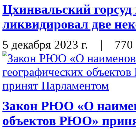
Цхинвальский горсуд
ликвидировал две не
5 декабря 2023 г.
|
770
Закон РЮО «О наимен
объектов РЮО» прин