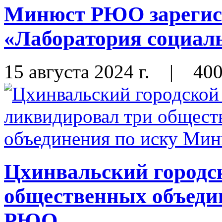
Минюст РЮО зарегис
«Лаборатория социал
15 августа 2024 г.
|
40
Цхинвальский городск
общественных объеди
РЮО