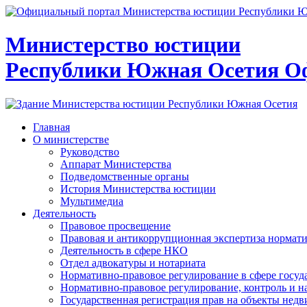
Министерство юстиции
Республики Южная Осетия
О
Главная
О министерстве
Руководство
Аппарат Министерства
Подведомственные органы
История Министерства юстиции
Мультимедиа
Деятельность
Правовое просвещение
Правовая и антикоррупционная экспертиза нормат
Деятельность в сфере НКО
Отдел адвокатуры и нотариата
Нормативно-правовое регулирование в сфере госу
Нормативно-правовое регулирование, контроль и н
Государственная регистрация прав на объекты недв