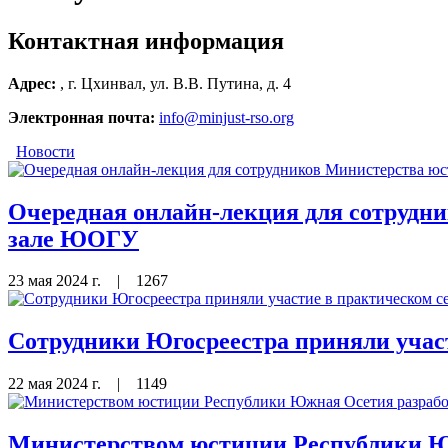
Контактная информация
Адрес:
, г. Цхинвал, ул. В.В. Путина, д. 4
Электронная почта:
info@minjust-rso.org
Новости
Очередная онлайн-лекция для сотрудн
зале ЮОГУ
23 мая 2024 г.
|
1267
Сотрудники Югосреестра приняли участ
22 мая 2024 г.
|
1149
Министерством юстиции Республики Юж