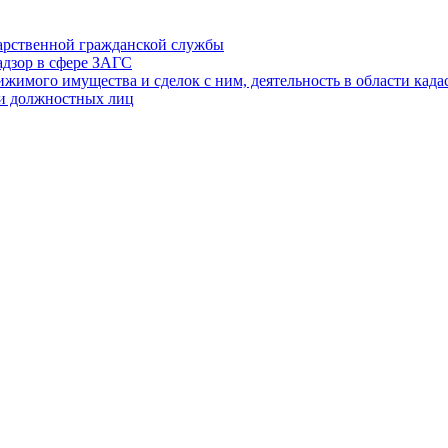
дарственной гражданской службы
адзор в сфере ЗАГС
ижимого имущества и сделок с ним, деятельность в области када
 и должностных лиц