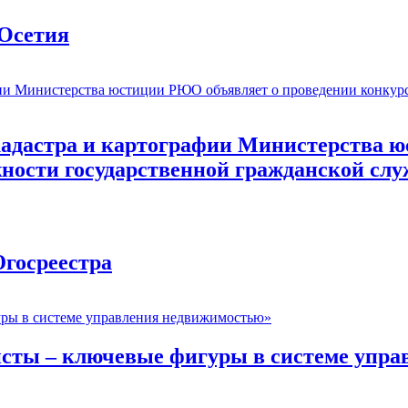
Осетия
 кадастра и картографии Министерства 
жности государственной гражданской сл
госреестра
исты – ключевые фигуры в системе упр