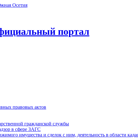
фициальный портал
ивных правовых актов
дарственной гражданской службы
адзор в сфере ЗАГС
ижимого имущества и сделок с ним, деятельность в области када