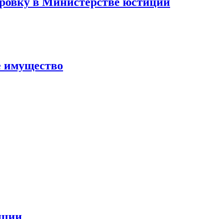
ровку в Министерстве юстиции
е имущество
иции