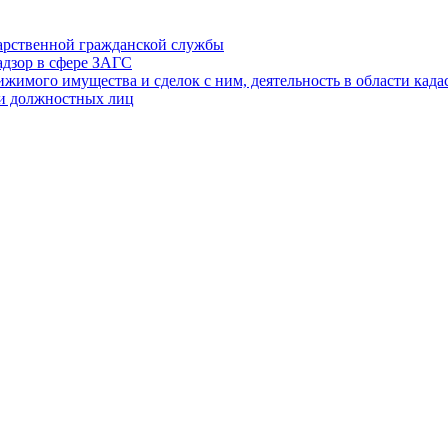
дарственной гражданской службы
адзор в сфере ЗАГС
ижимого имущества и сделок с ним, деятельность в области када
 и должностных лиц