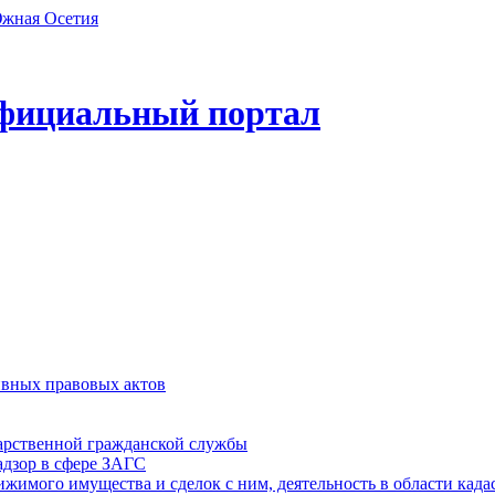
фициальный портал
ивных правовых актов
дарственной гражданской службы
адзор в сфере ЗАГС
ижимого имущества и сделок с ним, деятельность в области када