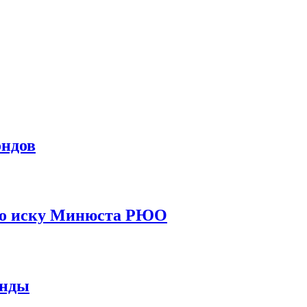
ондов
 по иску Минюста РЮО
енды