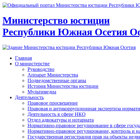
Министерство юстиции
Республики Южная Осетия
О
Главная
О министерстве
Руководство
Аппарат Министерства
Подведомственные органы
История Министерства юстиции
Мультимедиа
Деятельность
Правовое просвещение
Правовая и антикоррупционная экспертиза нормат
Деятельность в сфере НКО
Отдел адвокатуры и нотариата
Нормативно-правовое регулирование в сфере госу
Нормативно-правовое регулирование, контроль и н
Государственная регистрация прав на объекты недв