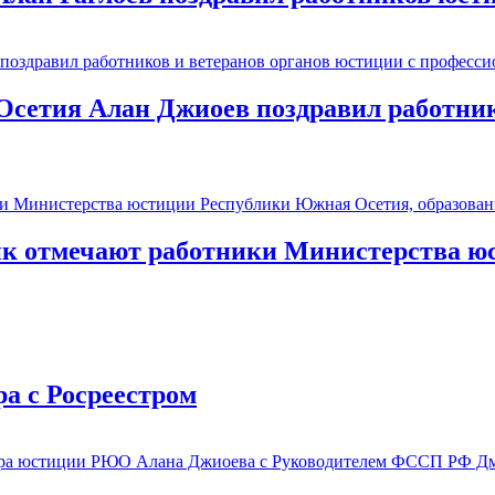
етия Алан Джиоев поздравил работнико
ик отмечают работники Министерства 
а с Росреестром