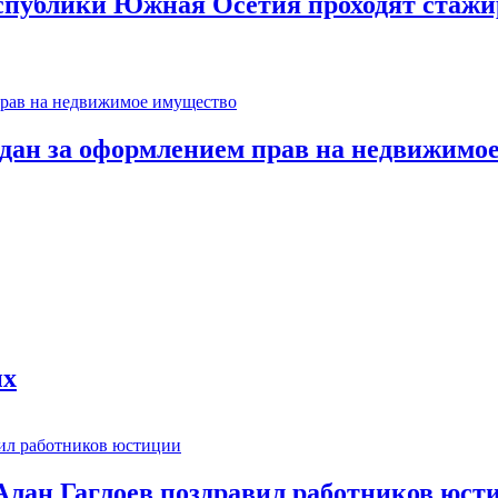
спублики Южная Осетия проходят стажи
ждан за оформлением прав на недвижимо
их
лан Гаглоев поздравил работников юст