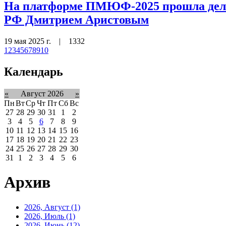
На платформе ПМЮФ-2025 прошла дел
РФ Дмитрием Аристовым
19 мая 2025 г.
|
1332
1
2
3
4
5
6
7
8
9
10
Календарь
«
Август 2026
»
Пн
Вт
Ср
Чт
Пт
Сб
Вс
27
28
29
30
31
1
2
3
4
5
6
7
8
9
10
11
12
13
14
15
16
17
18
19
20
21
22
23
24
25
26
27
28
29
30
31
1
2
3
4
5
6
Архив
2026, Август
(1)
2026, Июль
(1)
2026, Июнь
(12)