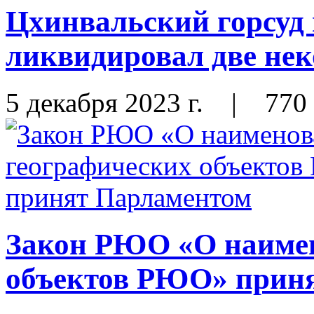
Цхинвальский горсуд
ликвидировал две не
5 декабря 2023 г.
|
770
Закон РЮО «О наимен
объектов РЮО» прин