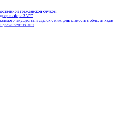
дарственной гражданской службы
адзор в сфере ЗАГС
ижимого имущества и сделок с ним, деятельность в области када
 и должностных лиц