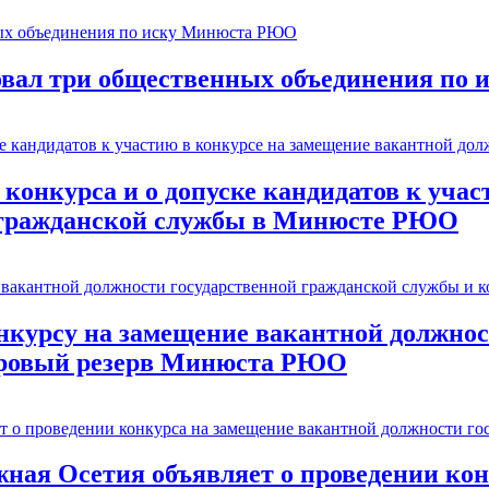
овал три общественных объединения п
 конкурса и о допуске кандидатов к уча
й гражданской службы в Минюсте РЮО
онкурсу на замещение вакантной должно
адровый резерв Минюста РЮО
ая Осетия объявляет о проведении кон