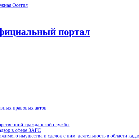
фициальный портал
ивных правовых актов
дарственной гражданской службы
адзор в сфере ЗАГС
ижимого имущества и сделок с ним, деятельность в области када