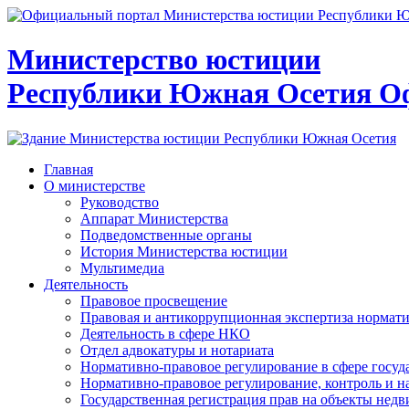
Министерство юстиции
Республики Южная Осетия
О
Главная
О министерстве
Руководство
Аппарат Министерства
Подведомственные органы
История Министерства юстиции
Мультимедиа
Деятельность
Правовое просвещение
Правовая и антикоррупционная экспертиза нормат
Деятельность в сфере НКО
Отдел адвокатуры и нотариата
Нормативно-правовое регулирование в сфере госу
Нормативно-правовое регулирование, контроль и н
Государственная регистрация прав на объекты недв