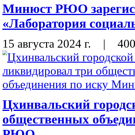
Минюст РЮО зарегис
«Лаборатория социал
15 августа 2024 г.
|
40
Цхинвальский городск
общественных объеди
РЮО