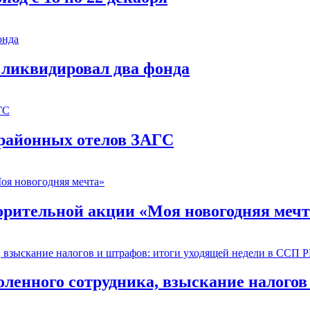
 ликвидировал два фонда
 районных отелов ЗАГС
орительной акции «Моя новогодняя мечт
оленного сотрудника, взыскание налогов