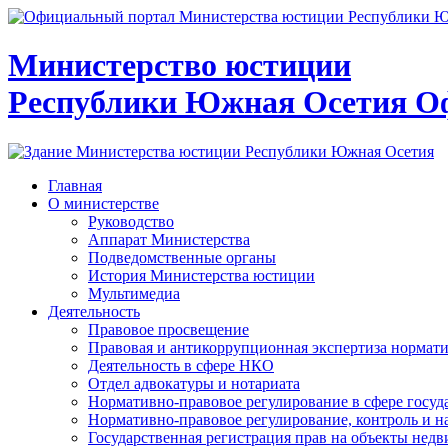
Министерство юстиции
Республики Южная Осетия
О
Главная
О министерстве
Руководство
Аппарат Министерства
Подведомственные органы
История Министерства юстиции
Мультимедиа
Деятельность
Правовое просвещение
Правовая и антикоррупционная экспертиза нормат
Деятельность в сфере НКО
Отдел адвокатуры и нотариата
Нормативно-правовое регулирование в сфере госу
Нормативно-правовое регулирование, контроль и н
Государственная регистрация прав на объекты недв