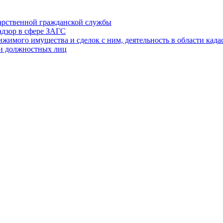
дарственной гражданской службы
адзор в сфере ЗАГС
ижимого имущества и сделок с ним, деятельность в области када
 и должностных лиц