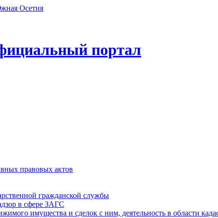
фициальный портал
ивных правовых актов
дарственной гражданской службы
адзор в сфере ЗАГС
ижимого имущества и сделок с ним, деятельность в области када