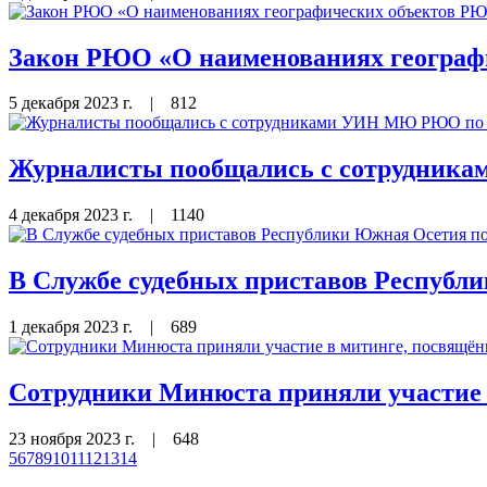
Закон РЮО «О наименованиях географ
5 декабря 2023 г.
|
812
Журналисты пообщались с сотрудника
4 декабря 2023 г.
|
1140
В Службе судебных приставов Республи
1 декабря 2023 г.
|
689
Сотрудники Минюста приняли участие 
23 ноября 2023 г.
|
648
5
6
7
8
9
10
11
12
13
14