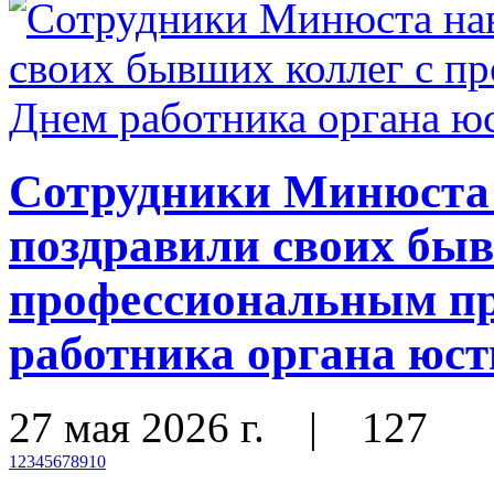
Сотрудники Минюста 
поздравили своих быв
профессиональным пр
работника органа юс
27 мая 2026 г.
|
127
1
2
3
4
5
6
7
8
9
10