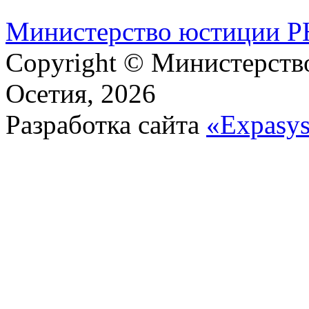
М​и​н​и​с​т​е​р​с​т​в​о​ ​ю​с​т​и​ц​и​и
Copyright © Министерст
Осетия, 2026
Разработка сайта
«Expasy