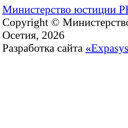
М​и​н​и​с​т​е​р​с​т​в​о​ ​ю​с​т​и​ц​и​и
Copyright © Министерст
Осетия, 2026
Разработка сайта
«Expasy