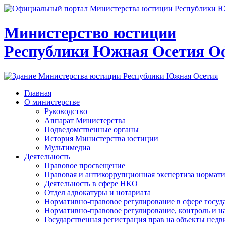
Министерство юстиции
Республики Южная Осетия
О
Главная
О министерстве
Руководство
Аппарат Министерства
Подведомственные органы
История Министерства юстиции
Мультимедиа
Деятельность
Правовое просвещение
Правовая и антикоррупционная экспертиза нормат
Деятельность в сфере НКО
Отдел адвокатуры и нотариата
Нормативно-правовое регулирование в сфере госу
Нормативно-правовое регулирование, контроль и н
Государственная регистрация прав на объекты недв