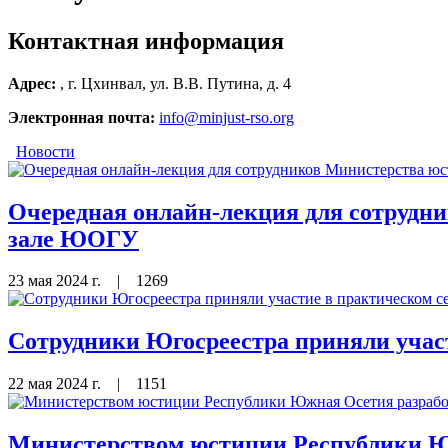
Контактная информация
Адрес:
, г. Цхинвал, ул. В.В. Путина, д. 4
Электронная почта:
info@minjust-rso.org
Новости
Очередная онлайн-лекция для сотрудн
зале ЮОГУ
23 мая 2024 г.
|
1269
Сотрудники Югосреестра приняли участ
22 мая 2024 г.
|
1151
Министерством юстиции Республики Юж