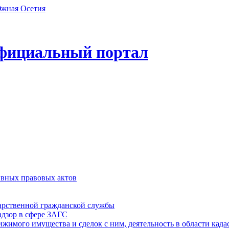
фициальный портал
ивных правовых актов
дарственной гражданской службы
адзор в сфере ЗАГС
ижимого имущества и сделок с ним, деятельность в области када