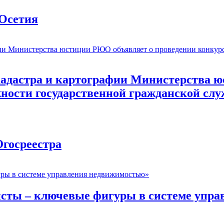
Осетия
 кадастра и картографии Министерства 
жности государственной гражданской сл
госреестра
исты – ключевые фигуры в системе упр