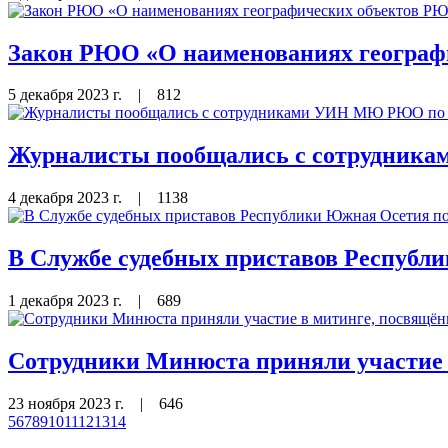
Закон РЮО «О наименованиях географ
5 декабря 2023 г.
|
812
Журналисты пообщались с сотрудника
4 декабря 2023 г.
|
1138
В Службе судебных приставов Республи
1 декабря 2023 г.
|
689
Сотрудники Минюста приняли участие 
23 ноября 2023 г.
|
646
5
6
7
8
9
10
11
12
13
14