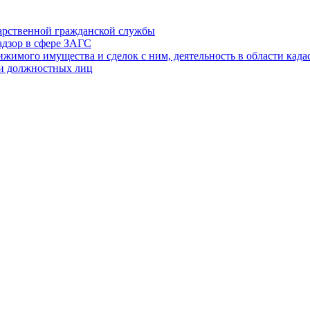
дарственной гражданской службы
адзор в сфере ЗАГС
ижимого имущества и сделок с ним, деятельность в области када
 и должностных лиц