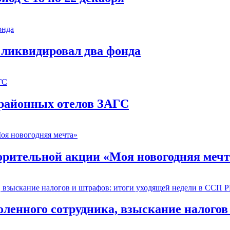
 ликвидировал два фонда
 районных отелов ЗАГС
орительной акции «Моя новогодняя мечт
оленного сотрудника, взыскание налогов