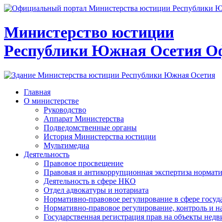
Министерство юстиции
Республики Южная Осетия
О
Главная
О министерстве
Руководство
Аппарат Министерства
Подведомственные органы
История Министерства юстиции
Мультимедиа
Деятельность
Правовое просвещение
Правовая и антикоррупционная экспертиза нормат
Деятельность в сфере НКО
Отдел адвокатуры и нотариата
Нормативно-правовое регулирование в сфере госу
Нормативно-правовое регулирование, контроль и н
Государственная регистрация прав на объекты недв