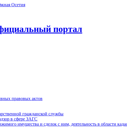
фициальный портал
ивных правовых актов
дарственной гражданской службы
адзор в сфере ЗАГС
ижимого имущества и сделок с ним, деятельность в области када