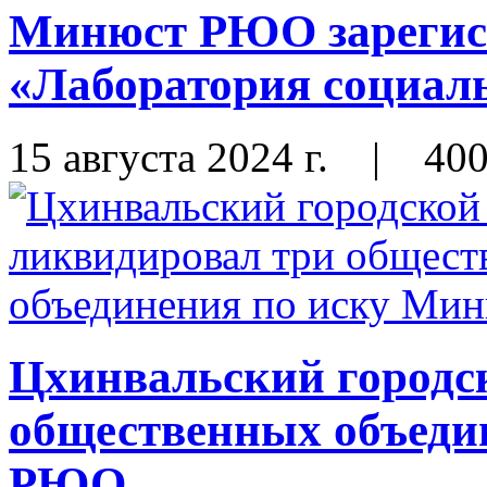
Минюст РЮО зарегис
«Лаборатория социал
15 августа 2024 г.
|
40
Цхинвальский городск
общественных объеди
РЮО