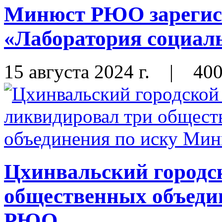
Минюст РЮО зарегис
«Лаборатория социал
15 августа 2024 г.
|
40
Цхинвальский городск
общественных объеди
РЮО