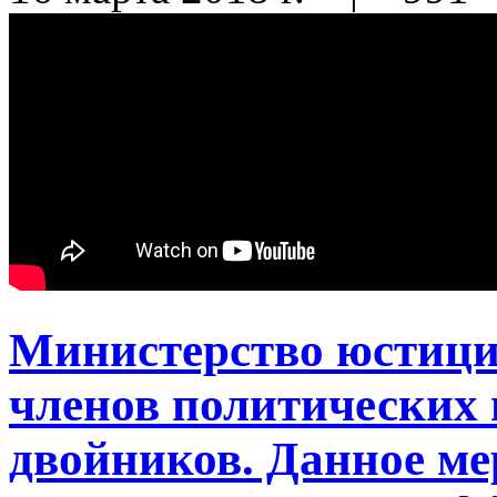
Министерство юстици
членов политических
двойников. Данное ме