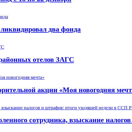
 ликвидировал два фонда
 районных отелов ЗАГС
орительной акции «Моя новогодняя мечт
оленного сотрудника, взыскание налогов