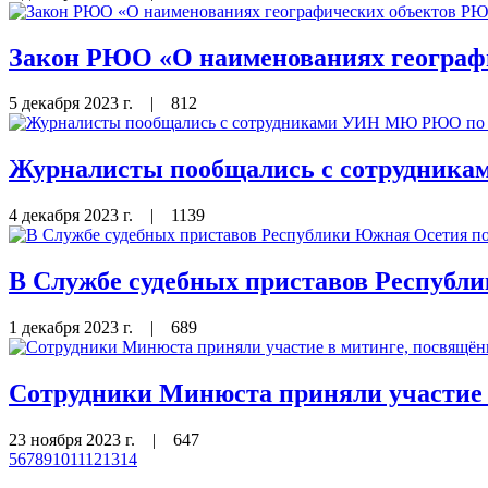
Закон РЮО «О наименованиях географ
5 декабря 2023 г.
|
812
Журналисты пообщались с сотрудника
4 декабря 2023 г.
|
1139
В Службе судебных приставов Республи
1 декабря 2023 г.
|
689
Сотрудники Минюста приняли участие 
23 ноября 2023 г.
|
647
5
6
7
8
9
10
11
12
13
14