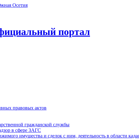
фициальный портал
ивных правовых актов
дарственной гражданской службы
адзор в сфере ЗАГС
ижимого имущества и сделок с ним, деятельность в области када