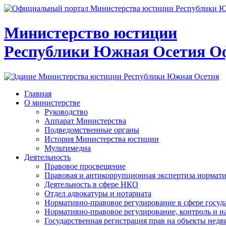
Министерство юстиции
Республики Южная Осетия
О
Главная
О министерстве
Руководство
Аппарат Министерства
Подведомственные органы
История Министерства юстиции
Мультимедиа
Деятельность
Правовое просвещение
Правовая и антикоррупционная экспертиза нормат
Деятельность в сфере НКО
Отдел адвокатуры и нотариата
Нормативно-правовое регулирование в сфере госу
Нормативно-правовое регулирование, контроль и н
Государственная регистрация прав на объекты недв