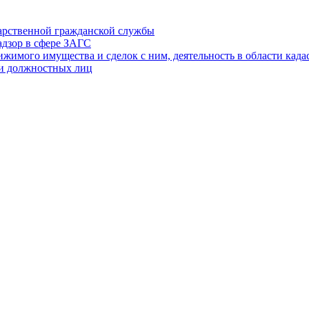
дарственной гражданской службы
адзор в сфере ЗАГС
ижимого имущества и сделок с ним, деятельность в области када
 и должностных лиц