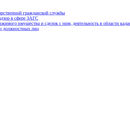
дарственной гражданской службы
адзор в сфере ЗАГС
ижимого имущества и сделок с ним, деятельность в области када
 и должностных лиц