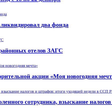
 ликвидировал два фонда
 районных отелов ЗАГС
орительной акции «Моя новогодняя мечт
оленного сотрудника, взыскание налогов