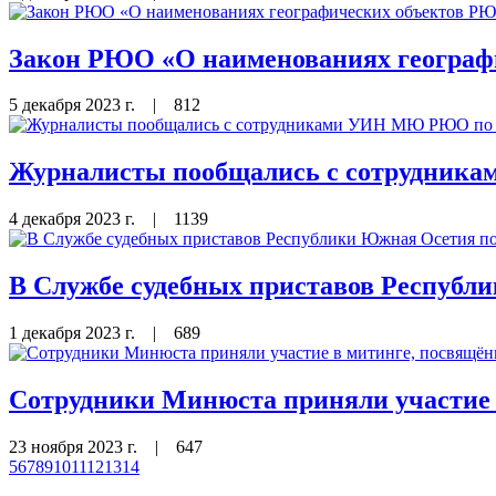
Закон РЮО «О наименованиях географ
5 декабря 2023 г.
|
812
Журналисты пообщались с сотрудника
4 декабря 2023 г.
|
1139
В Службе судебных приставов Республи
1 декабря 2023 г.
|
689
Сотрудники Минюста приняли участие 
23 ноября 2023 г.
|
647
5
6
7
8
9
10
11
12
13
14