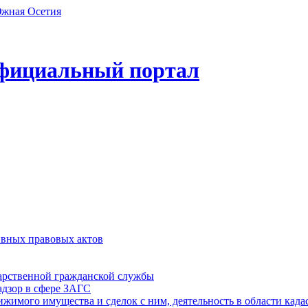
фициальный портал
ивных правовых актов
дарственной гражданской службы
адзор в сфере ЗАГС
ижимого имущества и сделок с ним, деятельность в области када