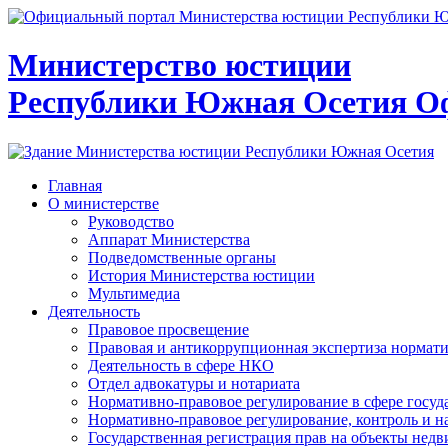
Министерство юстиции
Республики Южная Осетия
О
Главная
О министерстве
Руководство
Аппарат Министерства
Подведомственные органы
История Министерства юстиции
Мультимедиа
Деятельность
Правовое просвещение
Правовая и антикоррупционная экспертиза нормат
Деятельность в сфере НКО
Отдел адвокатуры и нотариата
Нормативно-правовое регулирование в сфере госу
Нормативно-правовое регулирование, контроль и н
Государственная регистрация прав на объекты недв