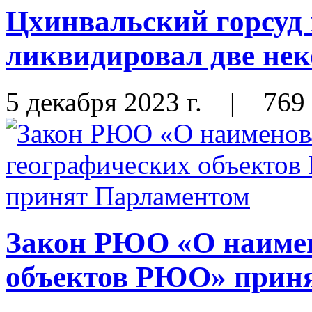
Цхинвальский горсуд
ликвидировал две не
5 декабря 2023 г.
|
769
Закон РЮО «О наимен
объектов РЮО» прин