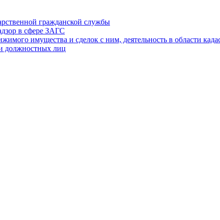
дарственной гражданской службы
адзор в сфере ЗАГС
ижимого имущества и сделок с ним, деятельность в области када
 и должностных лиц