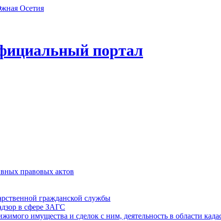
фициальный портал
ивных правовых актов
дарственной гражданской службы
адзор в сфере ЗАГС
ижимого имущества и сделок с ним, деятельность в области када