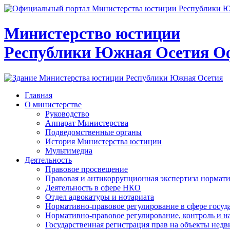
Министерство юстиции
Республики Южная Осетия
О
Главная
О министерстве
Руководство
Аппарат Министерства
Подведомственные органы
История Министерства юстиции
Мультимедиа
Деятельность
Правовое просвещение
Правовая и антикоррупционная экспертиза нормат
Деятельность в сфере НКО
Отдел адвокатуры и нотариата
Нормативно-правовое регулирование в сфере госу
Нормативно-правовое регулирование, контроль и н
Государственная регистрация прав на объекты недв