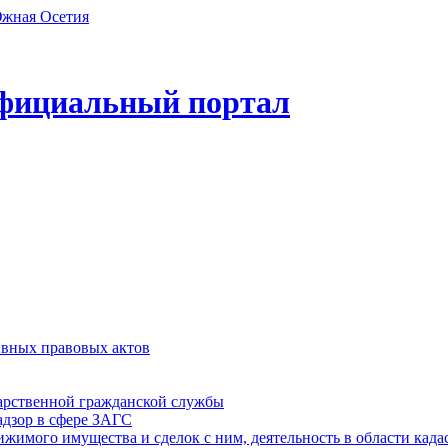
фициальный портал
ивных правовых актов
дарственной гражданской службы
адзор в сфере ЗАГС
ижимого имущества и сделок с ним, деятельность в области када