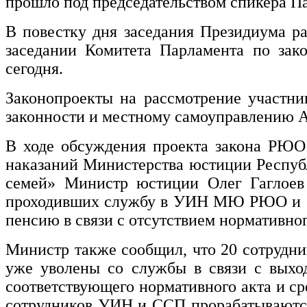
прошло под председательством спикера 
В повестку дня заседания Президиума р
заседании Комитета Парламента по зако
сегодня.
Законопроекты на рассмотрение участник
законности и местному самоуправлению А
В ходе обсуждения проекта закона РЮО
наказаний Министерства юстиции Респуб
семей» Министр юстиции Олег Гаглоев о
проходивших службу в УИН МЮ РЮО и СС
пенсию в связи с отсутствием нормативн
Министр также сообщил, что 20 сотрудни
уже уволены со службы в связи с выхо
соответствующего нормативного акта и ср
сотрудников УИН и ССП прорабатываются 