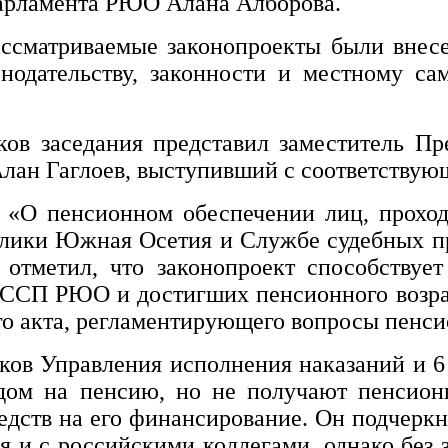
Парламента РЮО Алана Алборова.
ассматриваемые законопроекты были внес
нодательству, законности и местному са
ов заседания представил заместитель Пре
лан Гаглоев, выступивший с соответствую
 «О пенсионном обеспечении лиц, прохо
лики Южная Осетия и Службе судебных п
тметил, что законопроект способствует
П РЮО и достигших пенсионного возрас
ого акта, регламентирующего вопросы пенс
ков Управления исполнения наказаний и 
дом на пенсию, но не получают пенсионн
едств на его финансирование. Он подчерк
и с российскими коллегами, однако без 