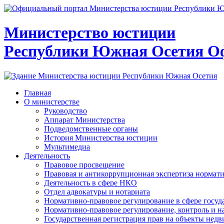
Министерство юстиции
Республики Южная Осетия
О
Главная
О министерстве
Руководство
Аппарат Министерства
Подведомственные органы
История Министерства юстиции
Мультимедиа
Деятельность
Правовое просвещение
Правовая и антикоррупционная экспертиза нормат
Деятельность в сфере НКО
Отдел адвокатуры и нотариата
Нормативно-правовое регулирование в сфере госу
Нормативно-правовое регулирование, контроль и н
Государственная регистрация прав на объекты недв