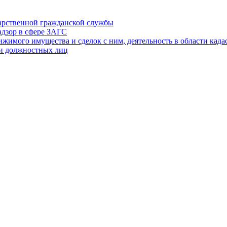
дарственной гражданской службы
адзор в сфере ЗАГС
ижимого имущества и сделок с ним, деятельность в области када
 и должностных лиц