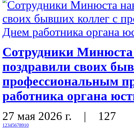
Сотрудники Минюста 
поздравили своих быв
профессиональным пр
работника органа юс
27 мая 2026 г.
|
127
1
2
3
4
5
6
7
8
9
10