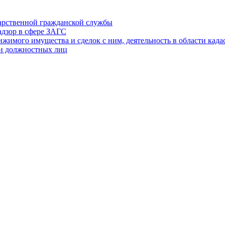
дарственной гражданской службы
адзор в сфере ЗАГС
ижимого имущества и сделок с ним, деятельность в области када
 и должностных лиц