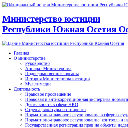
Министерство юстиции
Республики Южная Осетия
О
Главная
О министерстве
Руководство
Аппарат Министерства
Подведомственные органы
История Министерства юстиции
Мультимедиа
Деятельность
Правовое просвещение
Правовая и антикоррупционная экспертиза нормат
Деятельность в сфере НКО
Отдел адвокатуры и нотариата
Нормативно-правовое регулирование в сфере госу
Нормативно-правовое регулирование, контроль и н
Государственная регистрация прав на объекты недв