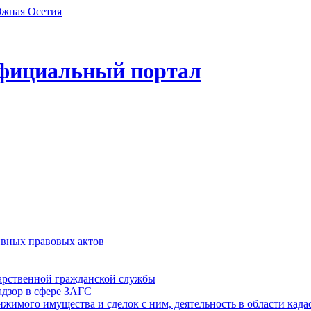
фициальный портал
ивных правовых актов
дарственной гражданской службы
адзор в сфере ЗАГС
ижимого имущества и сделок с ним, деятельность в области када