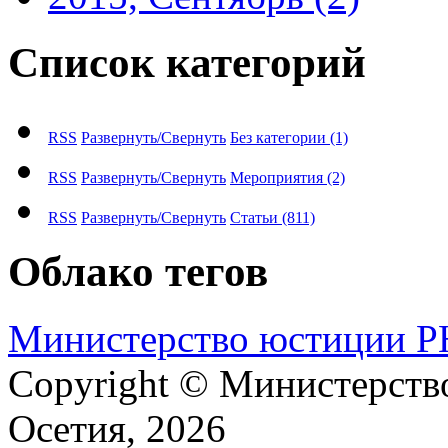
Список категорий
RSS
Развернуть/Свернуть
Без категории
(1)
RSS
Развернуть/Свернуть
Мероприятия
(2)
RSS
Развернуть/Свернуть
Статьи
(811)
Облако тегов
М​и​н​и​с​т​е​р​с​т​в​о​ ​ю​с​т​и​ц​и​и
Copyright © Министерст
Осетия, 2026