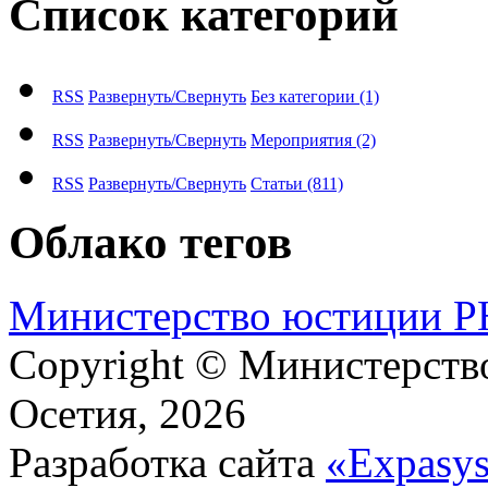
Список категорий
RSS
Развернуть/Свернуть
Без категории
(1)
RSS
Развернуть/Свернуть
Мероприятия
(2)
RSS
Развернуть/Свернуть
Статьи
(811)
Облако тегов
М​и​н​и​с​т​е​р​с​т​в​о​ ​ю​с​т​и​ц​и​и
Copyright © Министерст
Осетия, 2026
Разработка сайта
«Expasy