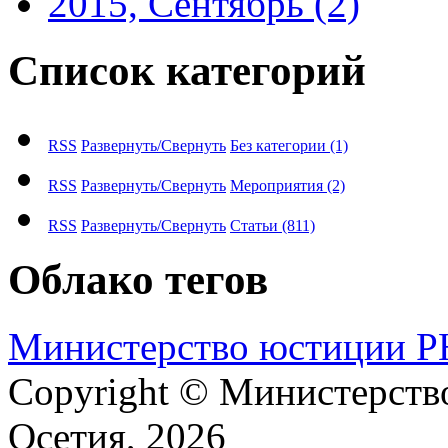
2015, Сентябрь
(2)
Список категорий
RSS
Развернуть/Свернуть
Без категории
(1)
RSS
Развернуть/Свернуть
Мероприятия
(2)
RSS
Развернуть/Свернуть
Статьи
(811)
Облако тегов
М​и​н​и​с​т​е​р​с​т​в​о​ ​ю​с​т​и​ц​и​и
Copyright © Министерст
Осетия, 2026