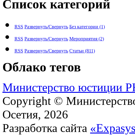
Список категорий
RSS
Развернуть/Свернуть
Без категории
(1)
RSS
Развернуть/Свернуть
Мероприятия
(2)
RSS
Развернуть/Свернуть
Статьи
(811)
Облако тегов
М​и​н​и​с​т​е​р​с​т​в​о​ ​ю​с​т​и​ц​и​и
Copyright © Министерст
Осетия, 2026
Разработка сайта
«Expasy