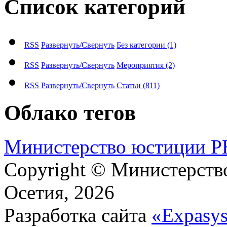
Список категорий
RSS
Развернуть/Свернуть
Без категории
(1)
RSS
Развернуть/Свернуть
Мероприятия
(2)
RSS
Развернуть/Свернуть
Статьи
(811)
Облако тегов
М​и​н​и​с​т​е​р​с​т​в​о​ ​ю​с​т​и​ц​и​и
Copyright © Министерст
Осетия, 2026
Разработка сайта
«Expasy