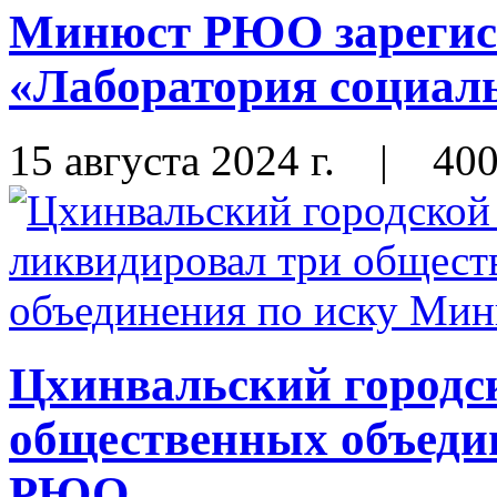
Минюст РЮО зарегис
«Лаборатория социал
15 августа 2024 г.
|
40
Цхинвальский городск
общественных объеди
РЮО