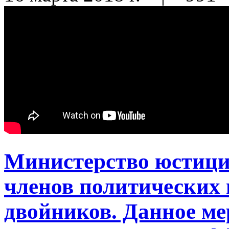
Министерство юстици
членов политических
двойников. Данное ме