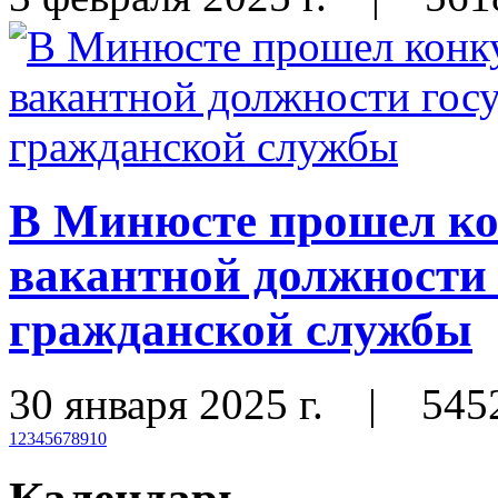
В Минюсте прошел ко
вакантной должности 
гражданской службы
30 января 2025 г.
|
545
1
2
3
4
5
6
7
8
9
10