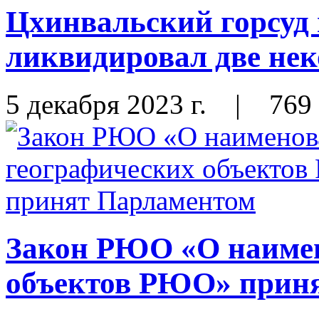
Цхинвальский горсуд
ликвидировал две не
5 декабря 2023 г.
|
769
Закон РЮО «О наимен
объектов РЮО» прин