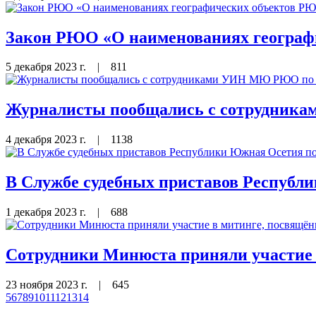
Закон РЮО «О наименованиях географ
5 декабря 2023 г.
|
811
Журналисты пообщались с сотрудника
4 декабря 2023 г.
|
1138
В Службе судебных приставов Республи
1 декабря 2023 г.
|
688
Сотрудники Минюста приняли участие 
23 ноября 2023 г.
|
645
5
6
7
8
9
10
11
12
13
14