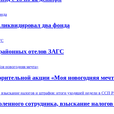
 ликвидировал два фонда
 районных отелов ЗАГС
орительной акции «Моя новогодняя мечт
оленного сотрудника, взыскание налогов