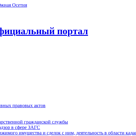
фициальный портал
ивных правовых актов
дарственной гражданской службы
адзор в сфере ЗАГС
ижимого имущества и сделок с ним, деятельность в области када