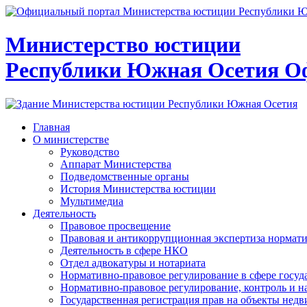
Министерство юстиции
Республики Южная Осетия
О
Главная
О министерстве
Руководство
Аппарат Министерства
Подведомственные органы
История Министерства юстиции
Мультимедиа
Деятельность
Правовое просвещение
Правовая и антикоррупционная экспертиза нормат
Деятельность в сфере НКО
Отдел адвокатуры и нотариата
Нормативно-правовое регулирование в сфере госу
Нормативно-правовое регулирование, контроль и н
Государственная регистрация прав на объекты недв