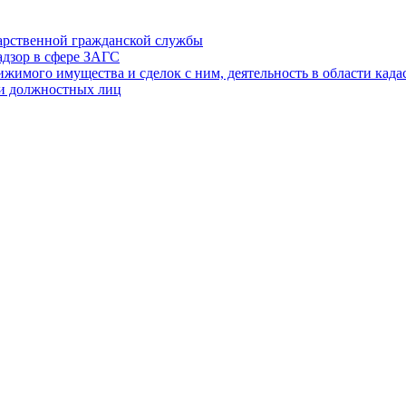
дарственной гражданской службы
адзор в сфере ЗАГС
ижимого имущества и сделок с ним, деятельность в области када
 и должностных лиц