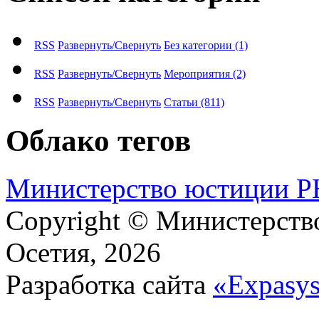
RSS
Развернуть/Свернуть
Без категории
(1)
RSS
Развернуть/Свернуть
Мероприятия
(2)
RSS
Развернуть/Свернуть
Статьи
(811)
Облако тегов
М​и​н​и​с​т​е​р​с​т​в​о​ ​ю​с​т​и​ц​и​и
Copyright © Министерст
Осетия, 2026
Разработка сайта
«Expasy