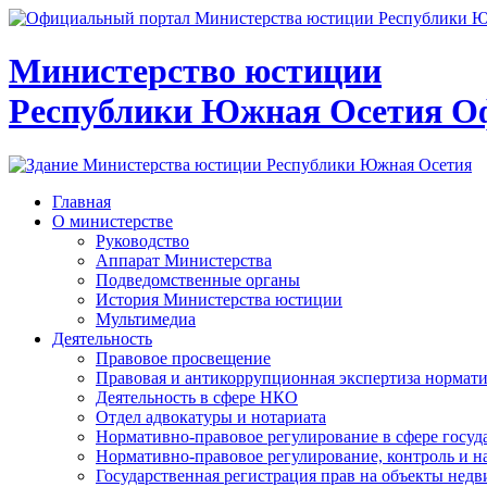
Министерство юстиции
Республики Южная Осетия
О
Главная
О министерстве
Руководство
Аппарат Министерства
Подведомственные органы
История Министерства юстиции
Мультимедиа
Деятельность
Правовое просвещение
Правовая и антикоррупционная экспертиза нормат
Деятельность в сфере НКО
Отдел адвокатуры и нотариата
Нормативно-правовое регулирование в сфере госу
Нормативно-правовое регулирование, контроль и н
Государственная регистрация прав на объекты недв