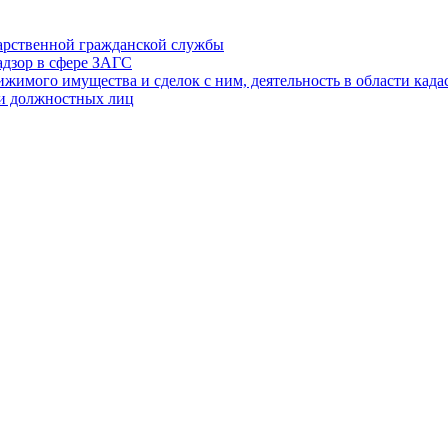
дарственной гражданской службы
адзор в сфере ЗАГС
ижимого имущества и сделок с ним, деятельность в области када
 и должностных лиц