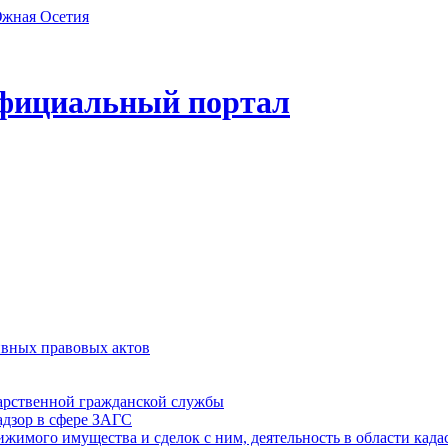
фициальный портал
ивных правовых актов
дарственной гражданской службы
адзор в сфере ЗАГС
ижимого имущества и сделок с ним, деятельность в области када