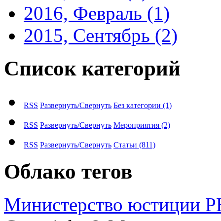
2016, Февраль
(1)
2015, Сентябрь
(2)
Список категорий
RSS
Развернуть/Свернуть
Без категории
(1)
RSS
Развернуть/Свернуть
Мероприятия
(2)
RSS
Развернуть/Свернуть
Статьи
(811)
Облако тегов
М​и​н​и​с​т​е​р​с​т​в​о​ ​ю​с​т​и​ц​и​и