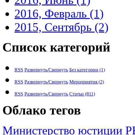
2016, Февраль
(1)
2015, Сентябрь
(2)
Список категорий
RSS
Развернуть/Свернуть
Без категории
(1)
RSS
Развернуть/Свернуть
Мероприятия
(2)
RSS
Развернуть/Свернуть
Статьи
(811)
Облако тегов
М​и​н​и​с​т​е​р​с​т​в​о​ ​ю​с​т​и​ц​и​и