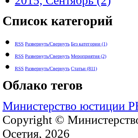
2015, Сентябрь
(2)
Список категорий
RSS
Развернуть/Свернуть
Без категории
(1)
RSS
Развернуть/Свернуть
Мероприятия
(2)
RSS
Развернуть/Свернуть
Статьи
(811)
Облако тегов
М​и​н​и​с​т​е​р​с​т​в​о​ ​ю​с​т​и​ц​и​и
Copyright © Министерст
Осетия, 2026