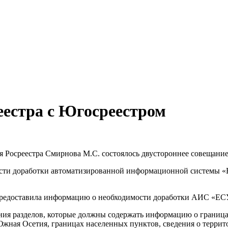
еестра с Югосреестром
еля Росреестра Смирнова М.С. состоялось двустороннее совещани
части доработки автоматизированной информационной системы «
 предоставила информацию о необходимости доработки АИС «ЕС
ния разделов, которые должны содержать информацию о границ
ая Осетия, границах населенных пунктов, сведения о террито