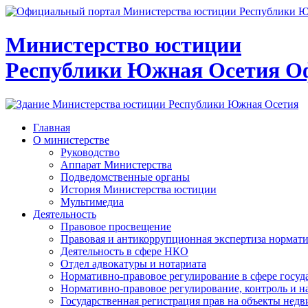
Министерство юстиции
Республики Южная Осетия
О
Главная
О министерстве
Руководство
Аппарат Министерства
Подведомственные органы
История Министерства юстиции
Мультимедиа
Деятельность
Правовое просвещение
Правовая и антикоррупционная экспертиза нормат
Деятельность в сфере НКО
Отдел адвокатуры и нотариата
Нормативно-правовое регулирование в сфере госу
Нормативно-правовое регулирование, контроль и н
Государственная регистрация прав на объекты недв