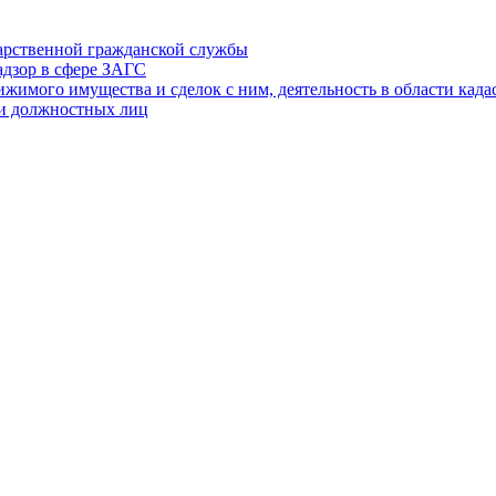
дарственной гражданской службы
адзор в сфере ЗАГС
ижимого имущества и сделок с ним, деятельность в области када
 и должностных лиц