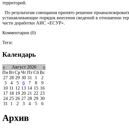
территорий.
По результатам совещания принято решение проанализироват
устанавливающие порядок внесения сведений в отношении терр
части доработки АИС «ЕСУР».
Комментарии (0)
Теги:
Календарь
«
Август 2026
»
Пн
Вт
Ср
Чт
Пт
Сб
Вс
27
28
29
30
31
1
2
3
4
5
6
7
8
9
10
11
12
13
14
15
16
17
18
19
20
21
22
23
24
25
26
27
28
29
30
31
1
2
3
4
5
6
Архив