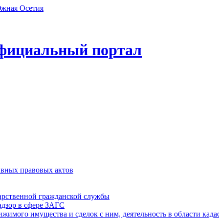
фициальный портал
ивных правовых актов
дарственной гражданской службы
адзор в сфере ЗАГС
ижимого имущества и сделок с ним, деятельность в области када