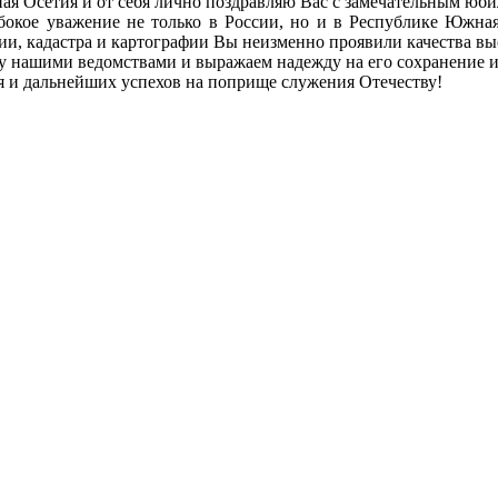
 Осетия и от себя лично поздравляю Вас с замечательным юбил
окое уважение не только в России, но и в Республике Южная
и, кадастра и картографии Вы неизменно проявили качества выс
 нашими ведомствами и выражаем надежду на его сохранение и
я и дальнейших успехов на поприще служения Отечеству!