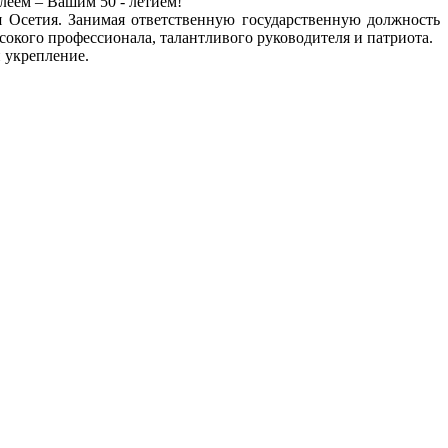
еем – Вашим 50 - летием!
 Осетия. Занимая ответственную государственную должность
окого профессионала, талантливого руководителя и патриота.
 укрепление.