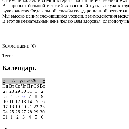
От имени коллектива Министерства юстиции Республики Южная
Вы прошли большой и яркий жизненный путь, заслужив глуб
руководителя Федеральной службы государственной регистраци
Мы высоко ценим сложившийся уровень взаимодействия между
В этот знаменательный день желаю Вам здоровья, благополучи
Комментарии (0)
Теги:
Календарь
«
Август 2026
»
Пн
Вт
Ср
Чт
Пт
Сб
Вс
27
28
29
30
31
1
2
3
4
5
6
7
8
9
10
11
12
13
14
15
16
17
18
19
20
21
22
23
24
25
26
27
28
29
30
31
1
2
3
4
5
6