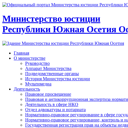
Министерство юстиции
Республики Южная Осетия
О
Главная
О министерстве
Руководство
Аппарат Министерства
Подведомственные органы
История Министерства юстиции
Мультимедиа
Деятельность
Правовое просвещение
Правовая и антикоррупционная экспертиза нормат
Деятельность в сфере НКО
Отдел адвокатуры и нотариата
Нормативно-правовое регулирование в сфере госу
Нормативно-правовое регулирование, контроль и н
Государственная регистрация прав на объекты недв