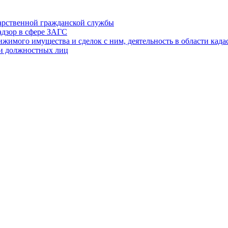
дарственной гражданской службы
адзор в сфере ЗАГС
ижимого имущества и сделок с ним, деятельность в области када
 и должностных лиц