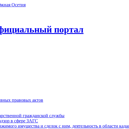
фициальный портал
ивных правовых актов
дарственной гражданской службы
адзор в сфере ЗАГС
ижимого имущества и сделок с ним, деятельность в области када