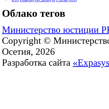
RSS
Развернуть/Свернуть
Статьи
(810)
Облако тегов
М​и​н​и​с​т​е​р​с​т​в​о​ ​ю​с​т​и​ц​и​и
Copyright © Министерст
Осетия, 2026
Разработка сайта
«Expasy