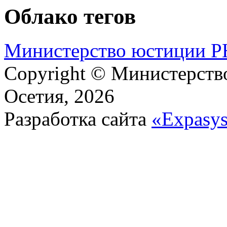
Облако тегов
М​и​н​и​с​т​е​р​с​т​в​о​ ​ю​с​т​и​ц​и​и
Copyright © Министерст
Осетия, 2026
Разработка сайта
«Expasy