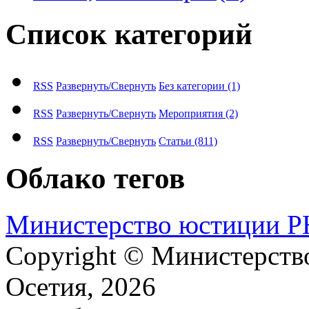
Список категорий
RSS
Развернуть/Свернуть
Без категории
(1)
RSS
Развернуть/Свернуть
Мероприятия
(2)
RSS
Развернуть/Свернуть
Статьи
(811)
Облако тегов
М​и​н​и​с​т​е​р​с​т​в​о​ ​ю​с​т​и​ц​и​и
Copyright © Министерст
Осетия, 2026