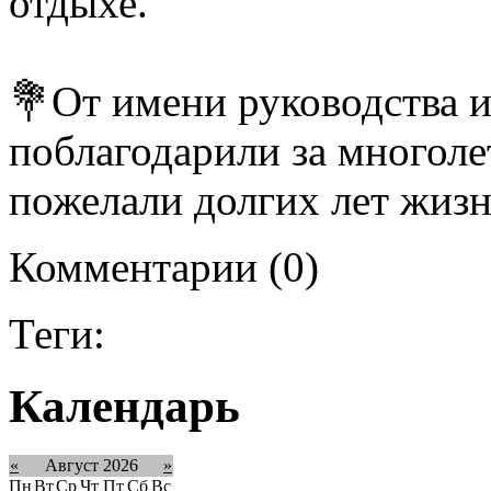
отдыхе.
💐От имени руководства 
поблагодарили за многоле
пожелали долгих лет жизн
Комментарии (0)
Теги:
Календарь
«
Август 2026
»
Пн
Вт
Ср
Чт
Пт
Сб
Вс