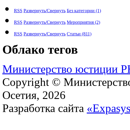
RSS
Развернуть/Свернуть
Без категории
(1)
RSS
Развернуть/Свернуть
Мероприятия
(2)
RSS
Развернуть/Свернуть
Статьи
(811)
Облако тегов
М​и​н​и​с​т​е​р​с​т​в​о​ ​ю​с​т​и​ц​и​и
Copyright © Министерст
Осетия, 2026
Разработка сайта
«Expasy