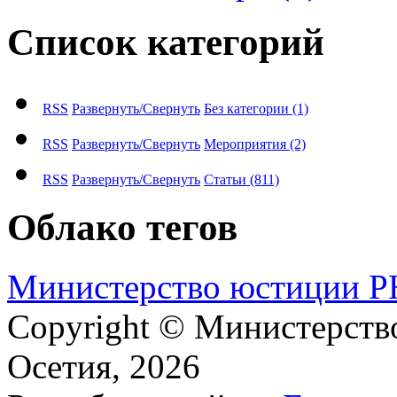
Список категорий
RSS
Развернуть/Свернуть
Без категории
(1)
RSS
Развернуть/Свернуть
Мероприятия
(2)
RSS
Развернуть/Свернуть
Статьи
(811)
Облако тегов
М​и​н​и​с​т​е​р​с​т​в​о​ ​ю​с​т​и​ц​и​и
Copyright © Министерст
Осетия, 2026