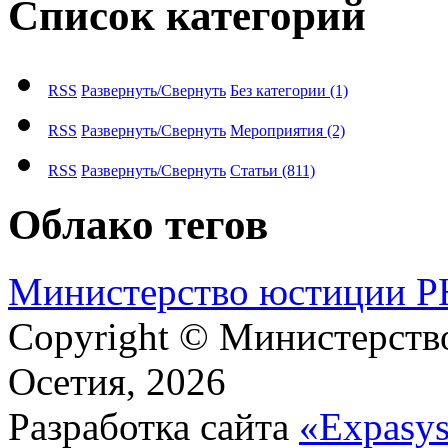
Список категорий
RSS
Развернуть/Свернуть
Без категории
(1)
RSS
Развернуть/Свернуть
Мероприятия
(2)
RSS
Развернуть/Свернуть
Статьи
(811)
Облако тегов
М​и​н​и​с​т​е​р​с​т​в​о​ ​ю​с​т​и​ц​и​и
Copyright © Министерст
Осетия, 2026
Разработка сайта
«Expasy