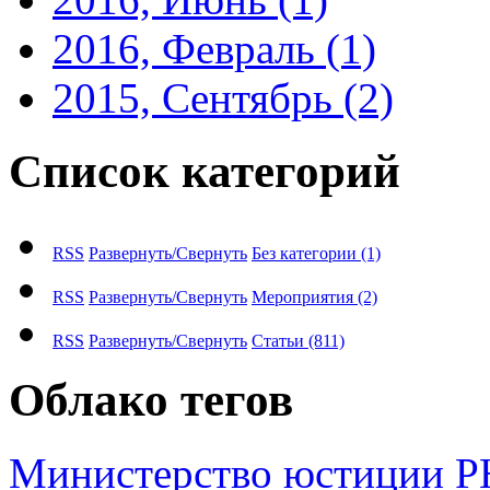
2016, Февраль
(1)
2015, Сентябрь
(2)
Список категорий
RSS
Развернуть/Свернуть
Без категории
(1)
RSS
Развернуть/Свернуть
Мероприятия
(2)
RSS
Развернуть/Свернуть
Статьи
(811)
Облако тегов
М​и​н​и​с​т​е​р​с​т​в​о​ ​ю​с​т​и​ц​и​и