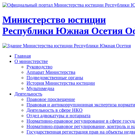
Министерство юстиции
Республики Южная Осетия
О
Главная
О министерстве
Руководство
Аппарат Министерства
Подведомственные органы
История Министерства юстиции
Мультимедиа
Деятельность
Правовое просвещение
Правовая и антикоррупционная экспертиза нормат
Деятельность в сфере НКО
Отдел адвокатуры и нотариата
Нормативно-правовое регулирование в сфере госу
Нормативно-правовое регулирование, контроль и н
Государственная регистрация прав на объекты недв