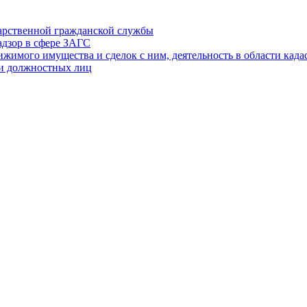
дарственной гражданской службы
адзор в сфере ЗАГС
ижимого имущества и сделок с ним, деятельность в области када
 и должностных лиц