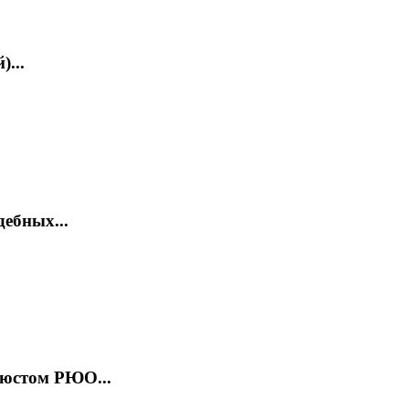
...
ебных...
нюстом РЮО...