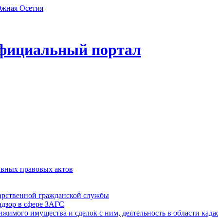
фициальный портал
ивных правовых актов
дарственной гражданской службы
адзор в сфере ЗАГС
ижимого имущества и сделок с ним, деятельность в области када